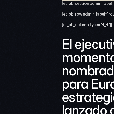
[et_pb_section admin_label=
[et_pb_row admin_label="ro
[et_pb_column type="4_4"][e
El ejecut
momento 
nombrado
para Euro
estrateg
lanzado d