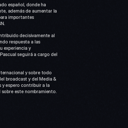
ado español, donde ha 
nte, además de aumentar la 
para importantes 
SN.
Durante su periodo al frente de las ventas para España y Portugal, Roberto Pascual ha contribuido decisivamente al 
ando respuesta a las 
 experiencia y 
Pascual seguirá a cargo del 
ernacional y sobre todo 
el broadcast y del Media & 
y espero contribuir a la 
al sobre este nombramiento.