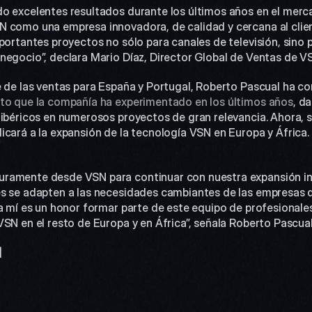
o excelentes resultados durante los últimos años en el merc
N como una empresa innovadora, de calidad y cercana al clie
portantes proyectos no sólo para canales de televisión, sino 
negocio”, declara Mario Díaz, Director Global de Ventas de V
nto que la compañía ha experimentado en los últimos años
, d
ibéricos en numerosos proyectos de gran relevancia. Ahora, su
cará a la expansión de la tecnología VSN en Europa y África. 
ramente desde VSN para continuar con nuestra expansión int
s se adapten a las necesidades cambiantes de las empresas d
a mí es un honor formar parte de este equipo de profesionales 
VSN en el resto de Europa y en África”, señala Roberto Pascu
]