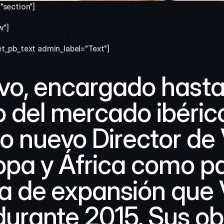
"section"]
w"]
t_pb_text admin_label="Text"]
ivo, encargado hasta 
del mercado ibérico,
 nuevo Director de 
pa y África como par
ia de expansión que 
urante 2015. Sus obj