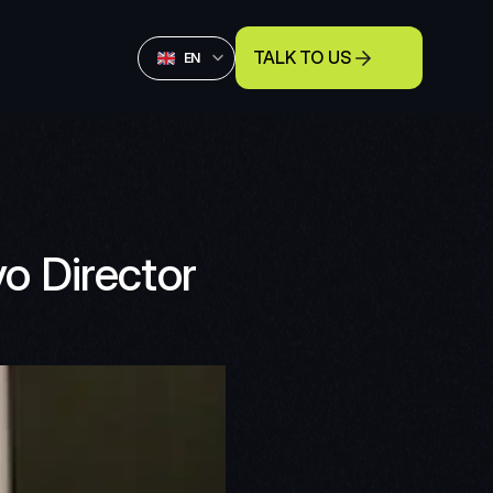
Select Language
TALK TO US
English
EN
 Director 