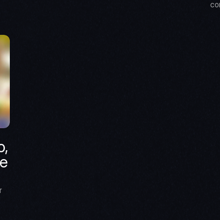
co
, 
e 
 