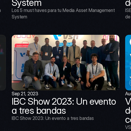
System
d
 
Los 5 must haves para tu Media Asset Management 
ISE
System
de
Sep 21, 2023
Au
IBC Show 2023: Un evento 
V
a tres bandas
d
c
IBC Show 2023: Un evento a tres bandas
VS