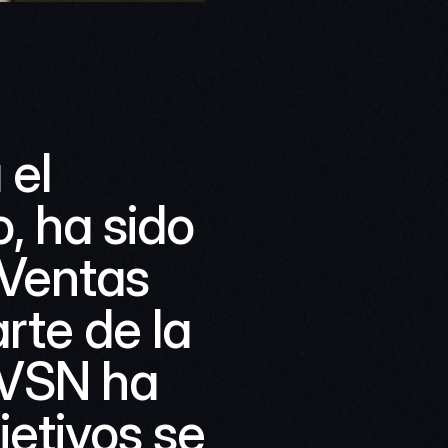
el 
 ha sido 
Ventas 
te de la 
VSN ha 
etivos se 