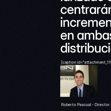
centrarán
increment
en ambas 
distribuc
 [caption id="attachment_11
 Roberto Pascual - Director