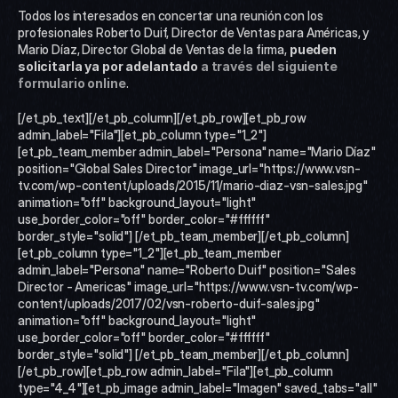
Todos los interesados en concertar una reunión con los 
profesionales Roberto Duif, Director de Ventas para Américas, y 
Mario Díaz, Director Global de Ventas de la firma, 
pueden 
solicitarla ya por adelantado 
a través del siguiente 
formulario online
.
[/et_pb_text][/et_pb_column][/et_pb_row][et_pb_row 
admin_label="Fila"][et_pb_column type="1_2"]
[et_pb_team_member admin_label="Persona" name="Mario Díaz" 
position="Global Sales Director" image_url="https://www.vsn-
tv.com/wp-content/uploads/2015/11/mario-diaz-vsn-sales.jpg" 
animation="off" background_layout="light" 
use_border_color="off" border_color="#ffffff" 
border_style="solid"] [/et_pb_team_member][/et_pb_column]
[et_pb_column type="1_2"][et_pb_team_member 
admin_label="Persona" name="Roberto Duif" position="Sales 
Director - Americas" image_url="https://www.vsn-tv.com/wp-
content/uploads/2017/02/vsn-roberto-duif-sales.jpg" 
animation="off" background_layout="light" 
use_border_color="off" border_color="#ffffff" 
border_style="solid"] [/et_pb_team_member][/et_pb_column]
[/et_pb_row][et_pb_row admin_label="Fila"][et_pb_column 
type="4_4"][et_pb_image admin_label="Imagen" saved_tabs="all" 