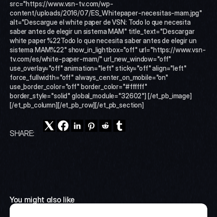
src="https://www.vsn-tv.com/wp-
content/uploads/2016/07/ES_Whitepaper-necesitas-mam.jpg" 
alt="Descargue el white paper de VSN: Todo lo que necesita 
saber antes de elegir un sistema MAM" title_text="Descargar 
white paper %22Todo lo que necesita saber antes de elegir un 
sistema MAM%22" show_in_lightbox="off" url="https://www.vsn-
tv.com/es/white-paper-mam/" url_new_window="off" 
use_overlay="off" animation="left" sticky="off" align="left" 
force_fullwidth="off" always_center_on_mobile="on" 
use_border_color="off" border_color="#ffffff" 
border_style="solid" global_module="32602"] [/et_pb_image]
[/et_pb_column][/et_pb_row][/et_pb_section]
SHARE:
You might also like