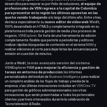
desarrollos para mejorar su portfolio de soluciones, 
el equipo de 
profesionales de VSN regresa a la capital de Colombia 
para presentar en la región las últimas apuestas en las 
que ha venido trabajando
 a lo largo del último año. Entre otras, 
destaca especialmente su 
nuevo editor de vídeo web 
Wedit
, 
100% desarrollado en HTML5 y completamente integrado en su 
plataforma estrella para la gestión de media y los procesos de 
negocio, 
VSNExplorer
. Se trata de una herramienta de edición 
completamente flexible que permite a periodistas y editores 
realizar rápidas búsquedas de contenido en el sistema 
MAM
 y 
realizar ediciones al corte para dejar listas las secuencias para 
emisión en cuestión de minutos.
Junto a Wedit, 
la más avanzada versión del sistema 
VSNExplorer PAM 
para mejorar la eficiencia y gestión de 
tareas en entornos de producción
; los informes 
personalizados del módulo de 
Business Intelligence
 para realizar 
un completo análisis de los flujos de trabajo y media de la 
empresa; o las últimas innovaciones incluidas en 
VSNCrea TV
para gestión de gráficos sobreimpresionados son otras 
innovaciones que serán presentadas a todos los potenciales 
clientes y partners interesados durante la celebración de 
Tecnotelevisión & Radio.