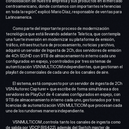
consolidación de nuestra empresa y sus productos en el mercado 
centroamericano, donde contamos con importantes referencias 
en toda la región”, explicó Mario Díaz, responsable de ventas para 
Latinoamerica.
 	Como parte del importante proceso de modernización 
tecnológica que está llevando adelante Teletica, que contempla 
una fuerte inversión en modernizar su plataforma de emisión, 
tráfico, infraestructura de procesamiento, noticias y archivo, 
adquirió un servidor de Ingesta de 2Ch, dos servidores de emisión 
de 4Ch SD/HD con 9TB de almacenamiento interno cada uno 
configurados en espejo, y controlados por tres sistemas de 
automtización VSN MULTICOM independientes, que gestionan el 
playlist de comerciales de cada uno de los canales de aire.
 	El sistema, está compuesto por un servidor de ingesta de 2Ch 
VSN Autorec Capturer+ que escribe de forma simultánea a dos 
servidores de PlayOut de 4 canales configurados en espejo, con 
9TB de almacenamiento interno cada uno, gestionados por tres 
licencias de automatización VSN MULTICOM que procesan cada 
uno de los rundonws manera independiente.
 	VSNMULTICOM ,controla tanto los canales de ingesta como 
de salida por VDCP (RS422), además del Switch master de 