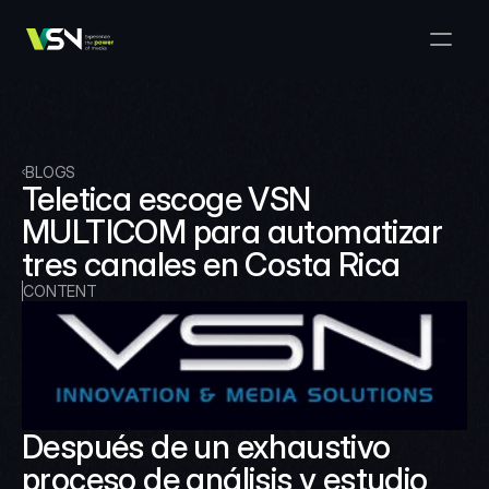
Solutions
Media & Business Management
Products
VSNExplorer + VSNArena
Customers
Orchestration & Distribution
VSN Explorer
Resources
VSNExplorer + VSNOne TV
BLOGS
Company
Media Production Workflow
Teletica escoge VSN 
VSN Crea
VSNExplorer + Wedit
Select Language
MULTICOM para automatizar 
TALK TO US
English
EN
Media Exchange
tres canales en Costa Rica
VSNExplorer
VSN One TV
News & Live Entertainment
CONTENT
VSN NewsConnect + VSN AI
Smart Scheduling
VSN Arena
VSNExplorer + VSNCrea
VSN News Connect
Después de un exhaustivo 
VSN News Connect
proceso de análisis y estudio 