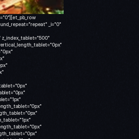
s="0"][et_pb_row 
und_repeat="repeat" _i="0" 
 z_index_tablet="500" 
rtical_length_tablet="0px" 
"0px" 
" 
px" 
" 
ablet="0px" 
blet="0px" 
et="1px" 
ngth_tablet="0px" 
th_tablet="0px" 
tablet="1px" 
ngth_tablet="0px" 
th_tablet="0px" 