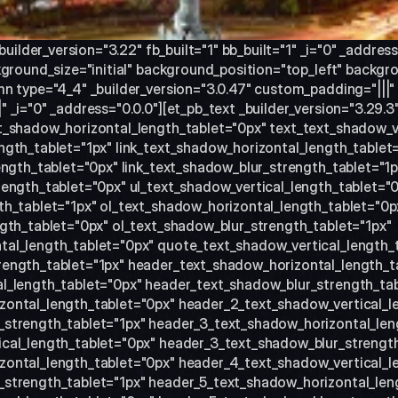
builder_version="3.22" fb_built="1" bb_built="1" _i="0" _addres
kground_size="initial" background_position="top_left" backgro
n type="4_4" _builder_version="3.0.47" custom_padding="|||" 
_i="0" _address="0.0.0"][et_pb_text _builder_version="3.29.3"
t_shadow_horizontal_length_tablet="0px" text_text_shadow_ve
gth_tablet="1px" link_text_shadow_horizontal_length_tablet=
ength_tablet="0px" link_text_shadow_blur_strength_tablet="1px
ength_tablet="0px" ul_text_shadow_vertical_length_tablet="0
h_tablet="1px" ol_text_shadow_horizontal_length_tablet="0px
gth_tablet="0px" ol_text_shadow_blur_strength_tablet="1px" 
al_length_tablet="0px" quote_text_shadow_vertical_length_t
ength_tablet="1px" header_text_shadow_horizontal_length_ta
l_length_tablet="0px" header_text_shadow_blur_strength_tabl
ontal_length_tablet="0px" header_2_text_shadow_vertical_le
strength_tablet="1px" header_3_text_shadow_horizontal_leng
cal_length_tablet="0px" header_3_text_shadow_blur_strength_
ontal_length_tablet="0px" header_4_text_shadow_vertical_le
strength_tablet="1px" header_5_text_shadow_horizontal_leng