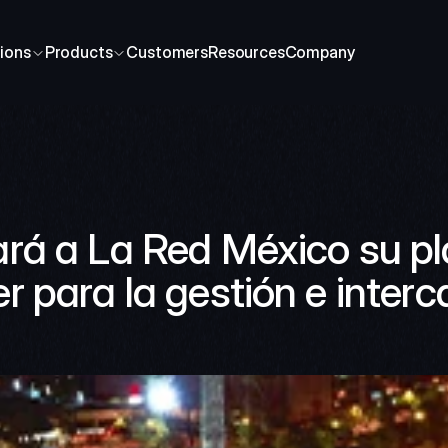
ions
Products
Customers
Resources
Company
rá a La Red México su pl
 para la gestión e interc