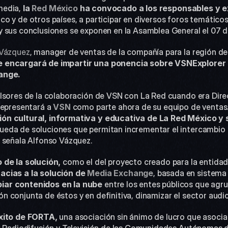
edia, 
la 
Red México
 ha convocado a los responsables y ex
co y de otros países, a participar en diversos foros temáticos
y sus conclusiones se exponen en la Asamblea General el 07 
 Vázquez
, manager de ventas de la compañía para la región d
e encargará de impartir una ponencia sobre VSNExplore
ange. 
lsores de la colaboración de VSN con La Red cuando era Direc
representará a 
VSN
 como parte ahora de su equipo de ventas.
ón cultural, informativa y educativa de La Red México y s
eda de soluciones que permitan incrementar el intercambio 
 señala Alfonso Vázquez.
 de la solución,
 como el del proyecto creado para la entidad
cias a la solución de 
Media Exchange
, basada en sistema
iar contenidos en la nube
 entre los entes públicos que agru
 conjunta de éstos y en definitiva, dinamizar el sector audio
éxito de FORTA,
 una asociación sin ánimo de lucro que asocia