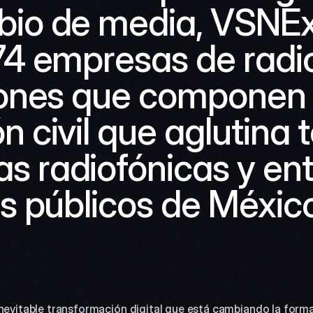
io de media, VSNExp
74 empresas de radio
siones que componen 
n civil que aglutina t
 radiofónicas y ent
os públicos de México
nevitable transformación digital que está cambiando la forma 