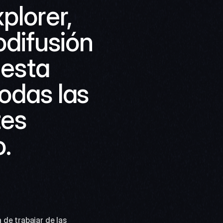
lorer, 
difusión 
esta 
odas las 
es 
.
de trabajar de las 