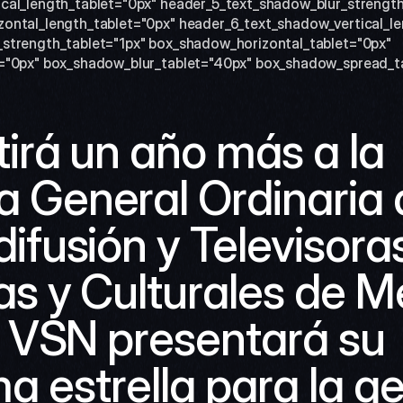
cal_length_tablet="0px" header_5_text_shadow_blur_strength_
ontal_length_tablet="0px" header_6_text_shadow_vertical_len
strength_tablet="1px" box_shadow_horizontal_tablet="0px" 
="0px" box_shadow_blur_tablet="40px" box_shadow_spread_tab
irá un año más a la 
 General Ordinaria d
ifusión y Televisoras
s y Culturales de Mé
, VSN presentará su 
a estrella para la ge