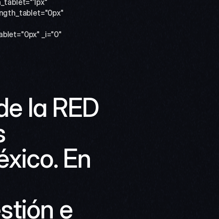
tablet="1px" 
gth_tablet="0px" 
let="0px" _i="0" 
e la RED 
 
xico. En 
stión e 