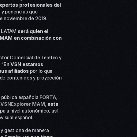
pertos profesionales del 
 y ponencias que 
de noviembre de 2019.
e LATAM 
será quien el 
r MAM en combinación con 
tor Comercial de Teletec y 
 “
En VSN estamos 
us afiliados
 por lo que 
de contenidos y proyección 
 pública española 
FORTA
, 
 VSNExplorer MAM, 
esta 
pa a nivel autonómico, así 
visual español.
 y gestiona de manera 