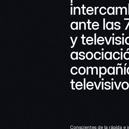
intercamb
ante las 
y televi
asociació
compañías
televisiv
Conscientes de la rápida e i