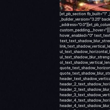
[et_pb_section fb_built="1" _
_builder_version="3.25" bac
_address="0.0"][et_pb_colum
custom_padding__hover="|||" 
hover_enabled="0" text_tex
text_text_shadow_blur_stren
link_text_shadow_vertical_l
ul_text_shadow_horizontal_l
ul_text_shadow_blur_strengt
ol_text_shadow_vertical_len
quote_text_shadow_horizont
quote_text_shadow_blur_str
header_text_shadow_vertica
header_2_text_shadow_horiz
header_2_text_shadow_blur_
header_3_text_shadow_verti
header_4_text_shadow_horiz
header_4_text_shadow_blur_