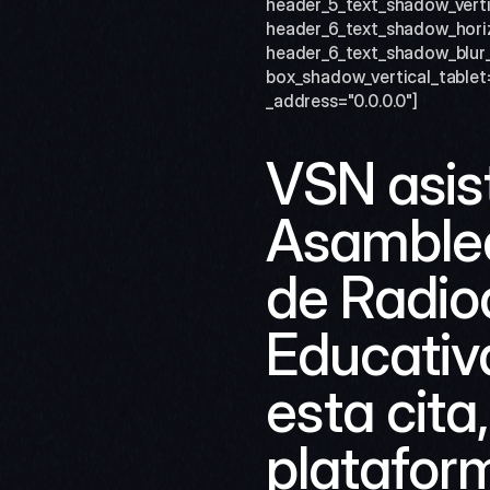
header_5_text_shadow_verti
header_6_text_shadow_horiz
header_6_text_shadow_blur_
box_shadow_vertical_tablet
_address="0.0.0.0"]
VSN asist
Asamblea
de Radiod
Educativa
esta cita
plataform