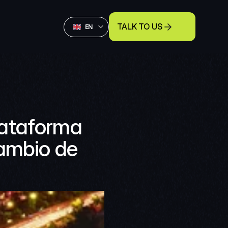
Select Language
TALK TO US
English
EN
ataforma 
ambio de 