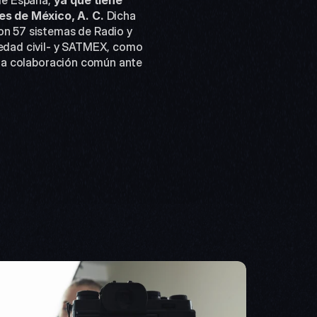
de España,
 ya que tiene 
es de México, A. C.
 Dicha 
on 57 sistemas de Radio y 
iedad civil- y SATMEX, como 
y la colaboración común ante 