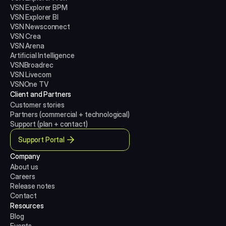
VSN Explorer BPM
VSN Explorer BI
VSN Newsconnect
VSN Crea
VSN Arena
Artificial Intelligence
VSNBroadrec
VSN Livecom
VSNOne TV
Client and Partners
Customer stories
Partners (commercial + technological)
Support (plan + contact)
Support Portal
Company
About us
Careers
Release notes
Contact
Resources
Blog
Events