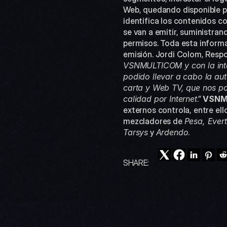
Web, quedando disponible p
identifica los contenidos c
se van a emitir, suministran
permisos. Toda esta informa
emisión. Jordi Colom, Resp
VSNMULTICOM y con la integ
podido llevar a cabo la aut
carta y Web TV, que nos po
calidad por Internet
.” 
VSNM
externos controla, entre ell
mezcladores de 
Pesa, Ever
Tarsys
 y 
Ardendo
.
SHARE: