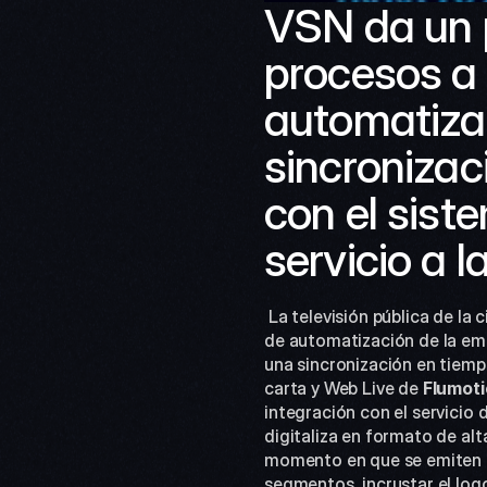
VSN da un p
procesos a 
automatiza
sincronizac
con el sist
servicio a 
 La televisión pública de la ciudad de Barcelona, Barcelona Televisió (BTV),  ha actualizado recientemente su sistema 
de automatización de la emi
una sincronización en tiempo
carta y Web Live de
 Flumot
integración con el servicio d
digitaliza en formato de alta
momento en que se emiten po
segmentos, incrustar el logo