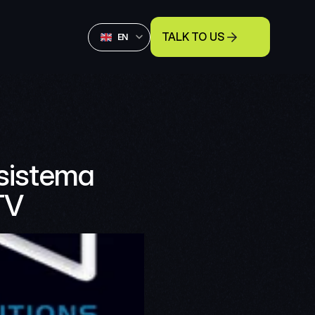
Select Language
TALK TO US
English
EN
istema 
TV