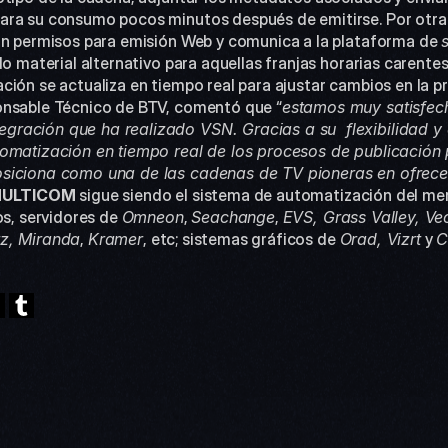
ara su consumo pocos minutos después de emitirse. Por otra 
on permisos para emisión Web y comunica a la plataforma de 
do material alternativo para aquellas franjas horarias carente
ción se actualiza en tiempo real para ajustar cambios en la p
onsable Técnico de BTV, comentó que “
estamos muy satisfech
ración que ha realizado VSN. Gracias a su  flexibilidad y e
omatización en tiempo real de los procesos de publicación p
siciona como una de las cadenas de TV pioneras en ofrecer 
ULTICOM
 sigue siendo el sistema de automatización del me
os, servidores de 
Omneon
, 
Seachange
, 
EVS, Grass Valley, Ve
tz, Miranda
, 
Kramer
, etc; sistemas gráficos de 
Orad, Vizrt
 y 
C