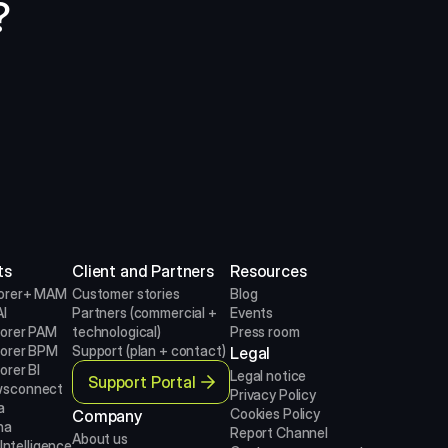
?
ts
Client and Partners
Resources
orer+ MAM
Customer stories
Blog
I
Partners (commercial + 
Events
lorer PAM
technological)
Press room
lorer BPM
Support (plan + contact)
Legal
orer BI
Legal notice
Support Portal
sconnect
Privacy Policy
a
Cookies Policy
Company
na
Report Channel
About us
 Intelligence