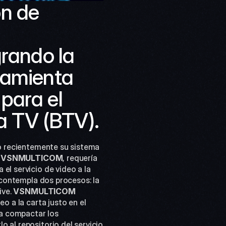
n de 
ando la 
amienta 
ara el 
na TV (BTV).
 
VSNMULTICOM
, requería  
el servicio de video a la 
 contempla dos procesos: la 
ve. 
VSNMULTICOM
o a la carta justo en el 
a compactar los 
 al repositorio del servicio 