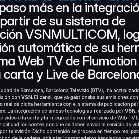
aso más en la integració
partir de su sistema de 
ción VSNMULTICOM, logr
ión automática de su herr
ema Web TV de Flumotion p
la carta y Live de Barcelo
sión con 
VSN
. El canal, que ya gestionaba sus emisiones con
 real de dicha herramienta con el sistema de publicación para 
ion
. La integración de ambas tecnologías, realizada por 
VSN
,
e video a la carta y la integración con el servicio de Web TV Li
 calidad los contenidos que se deben enviar al servicio de vide
r televisión. Dicho contenido se procesa en tiempo real par
tipo de la cadena, adjuntar los metadatos asociados y enviarlo