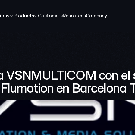
ions
Products
Customers
Resources
Company
a VSNMULTICOM con el s
Flumotion en Barcelona 