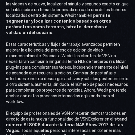
los vídeos y de nuevo, localizar el minuto y segundo exacto en que 
se habla sobre un tema determinado en cada uno de los ficheros 
localizados dentro del sistema. Wedit también 
permite 
segmentar y localizar contenido basado en otros 
parámetros como formato, bitrate, derechos o 
validación del usuario
.
Estas características y flujos de trabajo avanzados permiten 
mejorar la eficiencia del proceso de edición de vídeo 
exponencialmente. Gracias a Wedit, los clientes de VSN no 
necesitarán cambiar a ningún sistema NLE de terceros ni utilizar 
plug-ins para completar sus vídeos, independientemente del nivel 
de acabado que requiera la edición. Cambiar de pestañas e 
interfaces e incluso descargar archivos y subirlos posteriormente 
a otro sistema, aumenta, sin duda, el número de pasos necesarios 
para completar los proyectos de noticias. Ahora, Wedit pretende 
acabar con estos procesos intermedios agilizando todo el 
workflow.
El equipo de profesionales de VSN ofrecerán demostraciones en 
directo de esta nueva funcionalidad de VSNExplorer en el 
stand 
número SL8006 durante la feria NAB Show 2017 de Las 
Vegas
. Todas aquellas personas interesadas en obtener más 