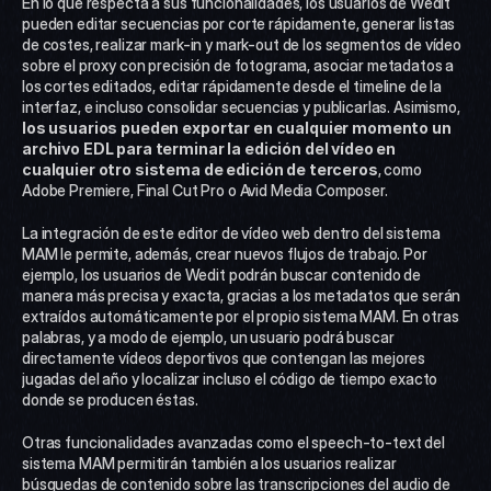
En lo que respecta a sus funcionalidades, los usuarios de Wedit 
pueden editar secuencias por corte rápidamente, generar listas 
de costes, realizar mark-in y mark-out de los segmentos de vídeo 
sobre el proxy con precisión de fotograma, asociar metadatos a 
los cortes editados, editar rápidamente desde el timeline de la 
interfaz, e incluso consolidar secuencias y publicarlas. Asimismo, 
los usuarios pueden exportar en cualquier momento un 
archivo EDL para terminar la edición del vídeo en 
cualquier otro sistema de edición de terceros
, como 
Adobe Premiere, Final Cut Pro o Avid Media Composer.
La integración de este editor de vídeo web dentro del sistema 
MAM le permite, además, crear nuevos flujos de trabajo. Por 
ejemplo, los usuarios de Wedit podrán buscar contenido de 
manera más precisa y exacta, gracias a los metadatos que serán 
extraídos automáticamente por el propio sistema MAM. En otras 
palabras, y a modo de ejemplo, un usuario podrá buscar 
directamente vídeos deportivos que contengan las mejores 
jugadas del año y localizar incluso el código de tiempo exacto 
donde se producen éstas.
Otras funcionalidades avanzadas como el speech-to-text del 
sistema MAM permitirán también a los usuarios realizar 
búsquedas de contenido sobre las transcripciones del audio de 