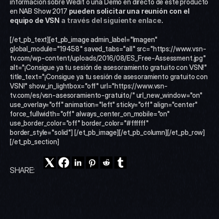
información sobre Wedit o una Demo en directo de este producto 
en NAB Show 2017
 pueden solicitar una reunión con el 
equipo de VSN 
a través del siguiente enlace
.
[/et_pb_text][et_pb_image admin_label="Imagen" 
global_module="19458" saved_tabs="all" src="https://www.vsn-
tv.com/wp-content/uploads/2016/08/ES_Free-Assessment.jpg" 
alt="¡Consigue ya tu sesión de asesoramiento gratuito con VSN!" 
title_text="¡Consigue ya tu sesión de asesoramiento gratuito con 
VSN!" show_in_lightbox="off" url="https://www.vsn-
tv.com/es/vsn-asesoramiento-gratuito/" url_new_window="on" 
use_overlay="off" animation="left" sticky="off" align="center" 
force_fullwidth="off" always_center_on_mobile="on" 
use_border_color="off" border_color="#ffffff" 
border_style="solid"] [/et_pb_image][/et_pb_column][/et_pb_row]
[/et_pb_section]
SHARE: