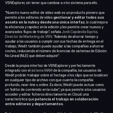
VSNExplorer, sin tener que cambiar a otro sistema para ello.
“Nuestro nuevo editor de vídeo web es un producto pionero que 
permite a los editores de vídeo 
gestionar y editar todos sus 
assets en la nube y desde una única interfaz
, lo cual mejora 
la eficiencia y rapidez en la edición y les permite crear nuevos y 
avanzados flujos de trabajo”, señala 
Jordi Capdevila Espitia, 
Director de Marketing de VSN
. “Además de ahorrar tiempo y 
ayudar a los usuarios a cumplir con sus fechas de entrega en el 
trabajo, Wedit también puede ayudar a las compañías a ahorrar 
costes, reduciendo el número de licencias de sistemas de Edición 
No Lineal (NLE) que deben adquirir”.
Desde la propia interfaz de VSNExplorer y perfectamente 
integrado con el 
sistema MAM
 de la compañía, los usuarios de 
Wedit podrán trabajar sobre el footage o los clips que se localicen 
en cualquier tipo de archivo con que cuente la compañía: 
profundo, near-line u online. Es decir, Wedit puede actuar como 
un “editor de contenido en la nube”, ya que permite a los usuarios 
acceder y editar ficheros directamente en Cloud: una 
característica que 
potencia el trabajo en colaboración 
entre editores y departamentos
.