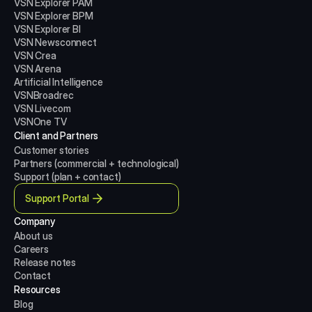
VSN Explorer PAM
VSN Explorer BPM
VSN Explorer BI
VSN Newsconnect
VSN Crea
VSN Arena
Artificial Intelligence
VSNBroadrec
VSN Livecom
VSNOne TV
Client and Partners
Customer stories
Partners (commercial + technological)
Support (plan + contact)
Support Portal
Company
About us
Careers
Release notes
Contact
Resources
Blog