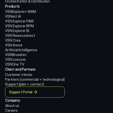
Orchestration & Distribution
Products
VSNExplorer+ MAM
VSNext AI
VSN Explorer PAM
VSN Explorer BPM
VSN Explorer BI
VSN Newsconnect
VSN Crea
VSN Arena
Artificial Intelligence
VSNBroadrec
VSN Livecom
VSNOne TV
Client and Partners
Customer stories
Partners (commercial + technological)
Support (plan + contact)
Support Portal
Company
About us
Careers