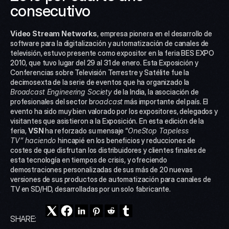
consecutivo
Video Stream Networks
, empresa pionera en el desarrollo de 
software para la digitalización y automatización de canales de 
televisión, estuvo presente como expositor en la feria BES EXPO 
2010, que tuvo lugar del 29 al 31 de enero. Esta Exposición y 
Conferencias sobre Televisión Terrestre y Satélite fue la 
decimosexta de la serie de eventos que ha organizado la 
Broadcast Engineering Society
 de la India, la asociación de 
profesionales del sector b
roadcast
 más importante del país. El 
evento ha sido muy bien valorado por los expositores, delegados y 
visitantes que asistieron a la Exposición. En esta edición de la 
feria, 
VSN
 ha reforzado su mensaje “
OneStop Tapeless 
TV” haciendo 
hincapié en los beneficios y reducciones de 
costes de que disfrutan los distribuidores y clientes finales de 
esta tecnología en tiempos de crisis, y ofreciendo 
demostraciones personalizadas de sus más de 20 nuevas 
versiones de sus productos de automatización para canales de 
TV en SD/HD, desarrolladas por un solo fabricante.
SHARE: