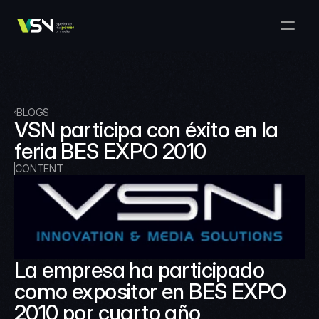
Solutions
Media & Business Management
Products
VSNExplorer + VSNArena
Customers
Orchestration & Distribution
VSN Explorer
Resources
VSNExplorer + VSNOne TV
BLOGS
Company
Media Production Workflow
VSN participa con éxito en la 
VSN Crea
VSNExplorer + Wedit
Select Language
feria BES EXPO 2010
TALK TO US
English
EN
Media Exchange
VSNExplorer
CONTENT
VSN One TV
News & Live Entertainment
VSN NewsConnect + VSN AI
Smart Scheduling
VSN Arena
VSNExplorer + VSNCrea
VSN News Connect
La empresa ha participado 
como expositor en BES EXPO 
VSN News Connect
2010 por cuarto año 