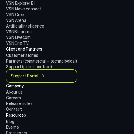
VSN Explorer BI
VSN Newsconnect
VSN Crea
VSN Arena
Artificial Intelligence
VSNBroadrec
VSN Livecom
VSNOne TV
Client and Partners
Customer stories
Partners (commercial + technological)
Support (plan + contact)
Support Portal
Company
About us
Careers
Release notes
Contact
Resources
Blog
Events
Press room