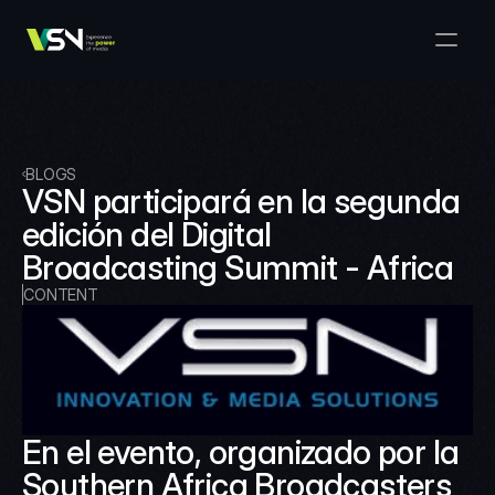
Solutions
Media & Business Management
Products
VSNExplorer + VSNArena
Customers
Orchestration & Distribution
VSN Explorer
Resources
VSNExplorer + VSNOne TV
BLOGS
Company
Media Production Workflow
VSN participará en la segunda 
VSN Crea
VSNExplorer + Wedit
Select Language
edición del Digital 
TALK TO US
English
EN
Media Exchange
Broadcasting Summit - Africa
VSNExplorer
VSN One TV
News & Live Entertainment
CONTENT
VSN NewsConnect + VSN AI
Smart Scheduling
VSN Arena
VSNExplorer + VSNCrea
VSN News Connect
En el evento, organizado por la 
VSN News Connect
Southern Africa Broadcasters 