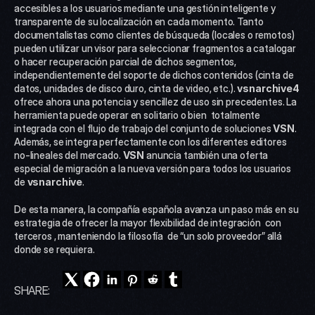
accesibles a los usuarios mediante una gestión inteligente y 
transparente de su localización en cada momento. Tanto 
documentalistas como clientes de búsqueda (locales o remotos) 
pueden utilizar un visor para seleccionar fragmentos a catalogar 
o hacer recuperación parcial de dichos segmentos, 
independientemente del soporte de dichos contenidos (cinta de 
datos, unidades de disco duro, cinta de video, etc.). 
vsn
archive4 
ofrece ahora una potencia y sencillez de uso sin precedentes. La 
herramienta puede operar en solitario o bien  totalmente 
integrada con el flujo de trabajo del conjunto de soluciones 
VSN
. 
Además, se integra perfectamente con los diferentes editores 
no-lineales del mercado. 
VSN
 anuncia también una oferta 
especial de migración a la nueva versión para todos los usuarios 
de 
vsn
archive
. 
De esta manera, la compañía española avanza un paso más en su  
estrategia de ofrecer la mayor flexibilidad de integración  con 
terceros , manteniendo la filosofía  de “un solo proveedor” allá 
donde se requiera.
SHARE: