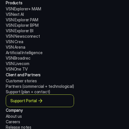
Products
VSNExplorer+ MAM
VSNext AI
VSN Explorer PAM
VSN Explorer BPM
VSN Explorer BI
VSN Newsconnect
VSN Crea
VSN Arena
Artificial Intelligence
VSNBroadrec
VSN Livecom
VSNOne TV
Client and Partners
Customer stories
Partners (commercial + technological)
Support (plan + contact)
Support Portal
Company
About us
Careers
Release notes