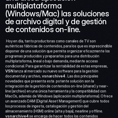
multiplataforma 
(Windows/Mac) las soluciones 
de archivo digital y de gestión 
de contenidos on-line.
 Hoy en día, tanto productoras como canales de TV son 
auténticas fábricas de contenidos, para los que es imprescindible 
disponer de una solución que permita organizar eficazmente los 
programas producidos y prepararlos para una distribución 
multiplataforma, lineal o bajo demanda, mediante acceso 
condicional. Para garantizar la rentabilidad de estas empresas, 
VSN 
lanza al mercado su nuevo software para la gestión 
documental y archivo, 
vsn
archive4 
. Las dos principales 
novedades que presenta esta  potente solución son la 
integración de la gestión de contenidos on-line (sharer) y near-
line (archivo) en una única herramienta y la compatibilidad con 
MacOs, además de Windows (aplicación multiplataforma). Ofrece 
un avanzado DAM (Digital Asset Management) que cubre todos 
los procesos de ingesta, catalogación y gestión del 
almacenamiento (HSM) online (alta y baja), nearline y offline. 
vsn
archive4 
se encarga de hacer todos los contenidos 