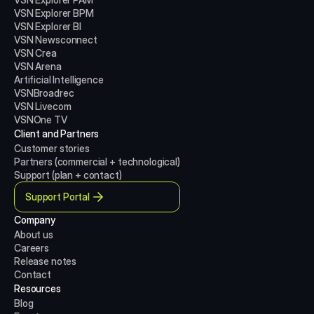
VSN Explorer BPM
VSN Explorer BI
VSN Newsconnect
VSN Crea
VSN Arena
Artificial Intelligence
VSNBroadrec
VSN Livecom
VSNOne TV
Client and Partners
Customer stories
Partners (commercial + technological)
Support (plan + contact)
Support Portal
Company
About us
Careers
Release notes
Contact
Resources
Blog