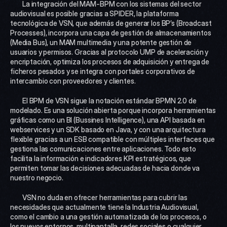
 	La integración del MAM-BPM con los sistemas del sector 
audiovisual es posible gracias a SPIDER, la plataforma 
tecnológica de VSN, que además de generar los BP’s (Broadcast 
Processes), incorpora una capa de gestión de almacenamientos 
(Media Bus), un MAM multimedia y una potente gestión de 
usuarios y permisos. Gracias al protocolo UMP de aceleración y 
encriptación, optimiza los procesos de adquisición y entrega de 
ficheros pesados y se integra con portales corporativos de 
intercambio con proveedores y clientes.
 	El BPM de VSN sigue la notación estándar BPMN 2.0 de 
modelado. Es una solución abierta porque incorpora herramientas 
gráficas como un BI (Bussines Intelligence), una API basada en 
webservices y un SDK basado en Java, y con una arquitectura 
flexible gracias a un ESB compatible con múltiples interfaces que 
gestiona las comunicaciones entre aplicaciones. Todo esto 
facilita la información e indicadores KPI estratégicos, que 
permiten tomar las decisiones adecuadas de hacia donde va 
nuestro negocio.
 	VSN no duda en ofrecer herramientas para cubrir las 
necesidades que actualmente tiene la Industria Audiovisual, 
como el cambio a una gestión automatizada de los procesos, o 
los nuevos entornos, multipantalla, redes sociales o cualquier 