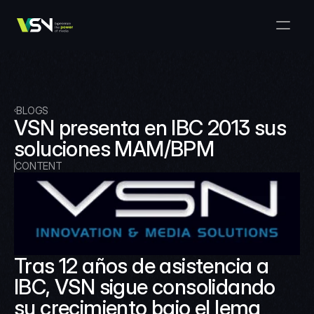
Solutions
Media & Business Management
Products
VSNExplorer + VSNArena
Customers
Orchestration & Distribution
VSN Explorer
Resources
VSNExplorer + VSNOne TV
BLOGS
Company
Media Production Workflow
VSN presenta en IBC 2013 sus 
VSN Crea
VSNExplorer + Wedit
Select Language
soluciones MAM/BPM
TALK TO US
English
EN
Media Exchange
VSNExplorer
CONTENT
VSN One TV
News & Live Entertainment
VSN NewsConnect + VSN AI
Smart Scheduling
VSN Arena
VSNExplorer + VSNCrea
VSN News Connect
Tras 12 años de asistencia a 
IBC, VSN sigue consolidando 
VSN News Connect
su crecimiento bajo el lema 