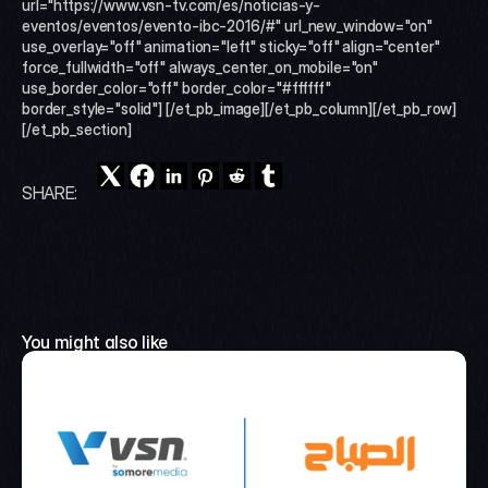
url="https://www.vsn-tv.com/es/noticias-y-
eventos/eventos/evento-ibc-2016/#" url_new_window="on" 
use_overlay="off" animation="left" sticky="off" align="center" 
force_fullwidth="off" always_center_on_mobile="on" 
use_border_color="off" border_color="#ffffff" 
border_style="solid"] [/et_pb_image][/et_pb_column][/et_pb_row]
[/et_pb_section]
SHARE:
You might also like