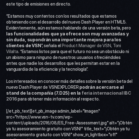
este tipo de emisiones en directo.
“Estamos muy contentos con los resultados que estamos 
obteniendo con el desarrollo del nuevo Dash Player en HTML5. 
Evidentemente, aún estamos hablando de una versión beta, pero 
las funcionalidades que ya ofrece son muy avanzadas y 
sin duda, supondrán una importante mejora para los 
clientes de VSN
”, señala el 
Product Manager de VSN, Toni 
Vilalta
. “Estamos listos para que el futuro no sea un obstáculo ni 
un abismo para ninguno de nuestros usuarios ofreciéndoles 
antes que nadie los desarrollos que les permitan estar en la 
vanguardia de la eficiencia y la tecnología”.
Los interesados en conocer más detalles sobre la versión beta del 
nuevo Dash Player de VSNEXPLORER 
podrán acercarse al 
stand de la compañía (7.D25) en la 
feria internacional IBC 
2016
para obtener más información al respecto.
[/et_pb_text][et_pb_image admin_label="Imagen" 
src="https://www.vsn-tv.com/wp-
content/uploads/2016/08/ES_Free-Assessment.jpg" alt="¡Obtén 
ya tu asesoramiento gratuito con VSN!" title_text="¡Obtén ya tu 
asesoramiento gratuito con VSN!" show_in_lightbox="off" 