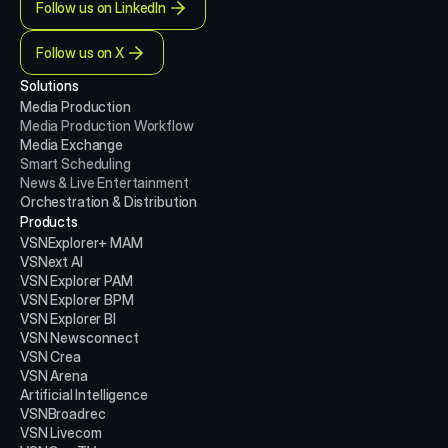
Follow us on LinkedIn
Follow us on X
Solutions
Media Production 
Media Production
Workflow
Media Exchange
Smart Scheduling
News & Live Entertainment
Orchestration & Distribution
Products
VSNExplorer+ MAM
VSNext AI
VSN Explorer PAM
VSN Explorer BPM
VSN Explorer BI
VSN Newsconnect
VSN Crea
VSN Arena
Artificial Intelligence
VSNBroadrec
VSN Livecom