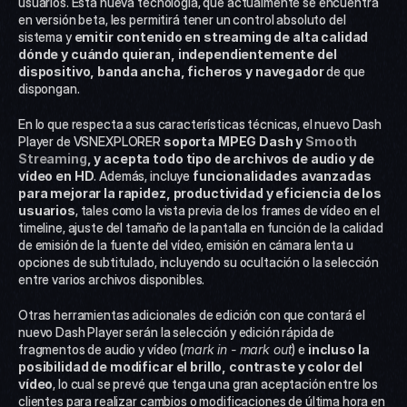
usuarios. Esta nueva tecnología, que actualmente se encuentra 
en versión beta, les permitirá tener un control absoluto del 
sistema y 
emitir contenido en streaming de alta calidad 
dónde y cuándo quieran, independientemente del 
dispositivo, banda ancha, ficheros y navegador 
de que 
dispongan.
En lo que respecta a sus características técnicas, el nuevo Dash 
Player de VSNEXPLORER 
soporta MPEG Dash y 
Smooth 
Streaming
, y acepta todo tipo de archivos de audio y de 
vídeo en HD
. Además, incluye 
funcionalidades avanzadas 
para mejorar la rapidez, productividad y eficiencia de los 
usuarios
, tales como la vista previa de los frames de vídeo en el 
timeline, ajuste del tamaño de la pantalla en función de la calidad 
de emisión de la fuente del vídeo, emisión en cámara lenta u 
opciones de subtitulado, incluyendo su ocultación o la selección 
entre varios archivos disponibles.
Otras herramientas adicionales de edición con que contará el 
nuevo Dash Player serán la selección y edición rápida de 
fragmentos de audio y vídeo (
mark in - mark out
) e 
incluso la 
posibilidad de modificar el brillo, contraste y color del 
vídeo
, lo cual se prevé que tenga una gran aceptación entre los 
clientes para realizar cambios o modificaciones de última hora en 