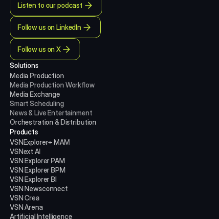
Listen to our podcast
Follow us on LinkedIn
Follow us on X
Solutions
Media Production 
Media Production
Workflow
Media Exchange
Smart Scheduling
News & Live Entertainment
Orchestration & Distribution
Products
VSNExplorer+ MAM
VSNext AI
VSN Explorer PAM
VSN Explorer BPM
VSN Explorer BI
VSN Newsconnect
VSN Crea
VSN Arena
Artificial Intelligence