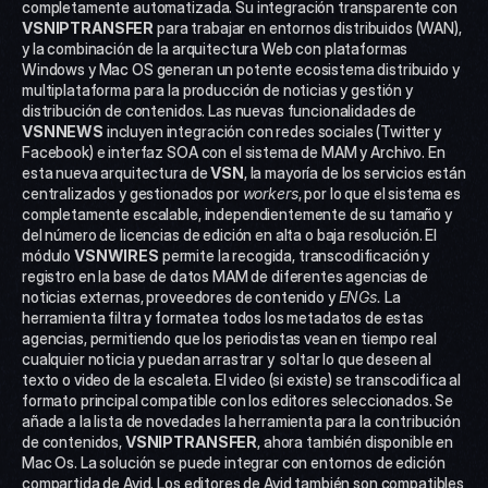
completamente automatizada. Su integración transparente con 
VSNIPTRANSFER
 para trabajar en entornos distribuidos (WAN), 
y la combinación de la arquitectura Web con plataformas 
Windows y Mac OS generan un potente ecosistema distribuido y 
multiplataforma para la producción de noticias y gestión y 
distribución de contenidos. Las nuevas funcionalidades de 
VSNNEWS
 incluyen integración con redes sociales (Twitter y 
Facebook) e interfaz SOA con el sistema de MAM y Archivo. En 
esta nueva arquitectura de 
VSN
, la mayoría de los servicios están 
centralizados y gestionados por 
workers
, por lo que el sistema es 
completamente escalable, independientemente de su tamaño y 
del número de licencias de edición en alta o baja resolución. El 
módulo 
VSNWIRES
 permite la recogida, transcodificación y 
registro en la base de datos MAM de diferentes agencias de 
noticias externas, proveedores de contenido y 
ENGs.
 La 
herramienta filtra y formatea todos los metadatos de estas 
agencias, permitiendo que los periodistas vean en tiempo real 
cualquier noticia y puedan arrastrar y  soltar lo que deseen al 
texto o video de la escaleta. El video (si existe) se transcodifica al 
formato principal compatible con los editores seleccionados. Se 
añade a la lista de novedades la herramienta para la contribución 
de contenidos, 
VSNIPTRANSFER
, ahora también disponible en 
Mac Os. La solución se puede integrar con entornos de edición 
compartida de Avid. Los editores de Avid también son compatibles 