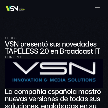
Solutions
Media & Business Management
Products
VSNExplorer + VSNArena
Customers
Orchestration & Distribution
VSN Explorer
Resources
VSNExplorer + VSNOne TV
BLOGS
Company
Media Production Workflow
VSN presentó sus novedades 
VSN Crea
VSNExplorer + Wedit
Select Language
TAPELESS 2.0 en Broadcast IT
TALK TO US
English
EN
Media Exchange
VSNExplorer
CONTENT
VSN One TV
News & Live Entertainment
VSN NewsConnect + VSN AI
Smart Scheduling
VSN Arena
VSNExplorer + VSNCrea
VSN News Connect
La compañía española mostró 
nuevas versiones de todas sus 
VSN News Connect
soluciones, englobadas en su 