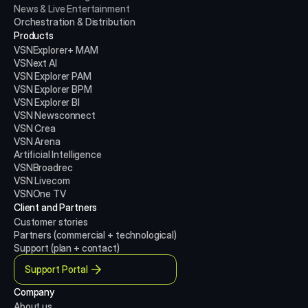
News & Live Entertainment
Orchestration & Distribution
Products
VSNExplorer+ MAM
VSNext AI
VSN Explorer PAM
VSN Explorer BPM
VSN Explorer BI
VSN Newsconnect
VSN Crea
VSN Arena
Artificial Intelligence
VSNBroadrec
VSN Livecom
VSNOne TV
Client and Partners
Customer stories
Partners (commercial + technological)
Support (plan + contact)
Support Portal
Company
About us