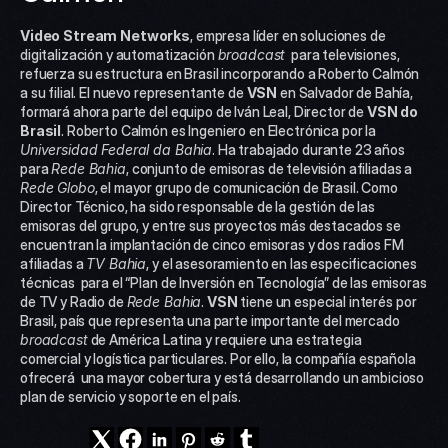
Video Stream Networks
, empresa líder en soluciones de 
digitalización y automatización 
broadcast
  para televisiones, 
refuerza su estructura en Brasil incorporando a Roberto Calmón 
a su filial. El nuevo representante de 
VSN
 en Salvador de Bahía, 
formará ahora parte del equipo de Iván Leal, Director de 
VSN do 
Brasil
. Roberto Calmón es Ingeniero en Electrónica por la 
Universidad Federal da Bahia
. Ha trabajado durante 23 años 
para 
Rede Bahia
, conjunto de emisoras de televisión afiliadas a 
Rede Globo
, el mayor grupo de comunicación de Brasil. Como 
Director Técnico, ha sido responsable de la gestión de las 
emisoras del grupo, y entre sus proyectos más destacados se 
encuentran la implantación de cinco emisoras y dos radios FM 
afiliadas a 
TV Bahia
, y el asesoramiento en las especificaciones 
técnicas  para el “Plan de Inversión en Tecnología” de las emisoras 
de TV y Radio de 
Rede Bahia
. 
VSN
 tiene un especial interés por 
Brasil, país que representa una parte importante del mercado 
broadcast
 de América Latina y requiere una estrategia 
comercial y logística particulares. Por ello, la compañía española 
ofrecerá  una mayor cobertura y está desarrollando un ambicioso 
plan de servicio y soporte en el país.