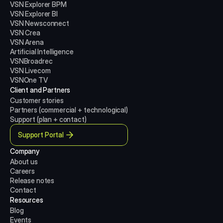
VSN Explorer BPM
VSN Explorer BI
VSN Newsconnect
VSN Crea
VSN Arena
Artificial Intelligence
VSNBroadrec
VSN Livecom
VSNOne TV
Client and Partners
Customer stories
Partners (commercial + technological)
Support (plan + contact)
Support Portal
Company
About us
Careers
Release notes
Contact
Resources
Blog
Events