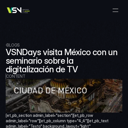
Solutions
Media & Business Management
Products
VSNExplorer + VSNArena
Customers
Orchestration & Distribution
VSN Explorer
Resources
VSNExplorer + VSNOne TV
BLOGS
Company
Media Production Workflow
VSNDays visita México con un 
VSN Crea
VSNExplorer + Wedit
Select Language
seminario sobre la 
TALK TO US
English
EN
Media Exchange
digitalización de TV
VSNExplorer
VSN One TV
News & Live Entertainment
CONTENT
VSN NewsConnect + VSN AI
Smart Scheduling
VSN Arena
VSNExplorer + VSNCrea
VSN News Connect
[et_pb_section admin_label="section"][et_pb_row 
VSN News Connect
admin_label="row"][et_pb_column type="4_4"][et_pb_text 
admin_label="Texto" background_layout="light" 