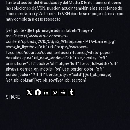
tanto el sector del Broadcast y del Media & Entertainment como 
las soluciones de VSN, pueden acudir también a las secciones de 
Documentación y Webinars de VSN donde se recoge información 
muy completa a este respecto.
[/et_pb_text][et_pb_image admin_label="Imagen" 
src="https://www.vsn-tv.com/wp-
content/uploads/2016/03/ES_Whitepaper-IPTV-banner.jpg" 
show_in_lightbox="off" url="https://www.vsn-
tv.com/es/recursos/documentacion-tecnica/white-paper-
desafios-iptv/" url_new_window="off" use_overlay="off" 
animation="left" sticky="off" align="left" force_fullwidth="off" 
always_center_on_mobile="on" use_border_color="off" 
border_color="#ffffff" border_style="solid"] [/et_pb_image]
[/et_pb_column][/et_pb_row][/et_pb_section]
SHARE: