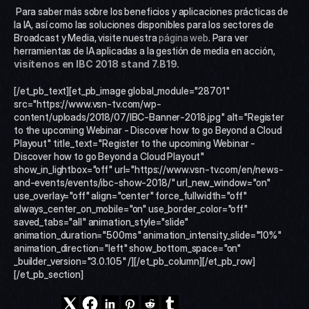
 Para saber más sobre los beneficios y aplicaciones prácticas de 
la IA, así como las soluciones disponibles para los sectores de 
Broadcast y Media, visite nuestra 
página web
. Para ver 
herramientas de IA aplicadas a la gestión de media en acción, 
visítenos en IBC 2018 stand 7.B19.
[/et_pb_text][et_pb_image global_module="28701" 
src="https://www.vsn-tv.com/wp-
content/uploads/2018/07/IBC-Banner-2018.jpg" alt="Register 
to the upcoming Webinar - Discover how to go Beyond a Cloud 
Playout" title_text="Register to the upcoming Webinar - 
Discover how to go Beyond a Cloud Playout" 
show_in_lightbox="off" url="https://www.vsn-tv.com/en/news-
and-events/events/ibc-show-2018/" url_new_window="on" 
use_overlay="off" align="center" force_fullwidth="off" 
always_center_on_mobile="on" use_border_color="off" 
saved_tabs="all" animation_style="slide" 
animation_duration="500ms" animation_intensity_slide="10%" 
animation_direction="left" show_bottom_space="on" 
_builder_version="3.0.105" /][/et_pb_column][/et_pb_row]
[/et_pb_section]