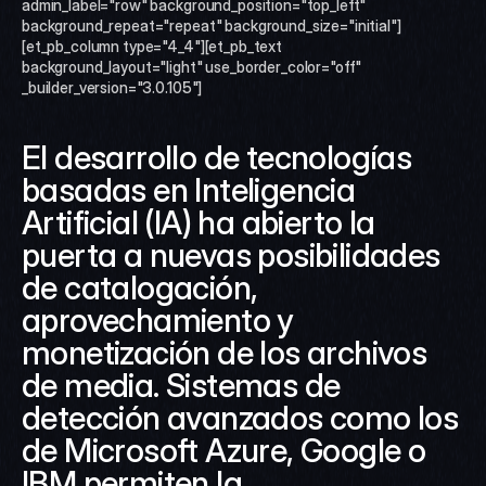
admin_label="row" background_position="top_left" 
background_repeat="repeat" background_size="initial"]
[et_pb_column type="4_4"][et_pb_text 
background_layout="light" use_border_color="off" 
_builder_version="3.0.105"]
El desarrollo de tecnologías 
basadas en Inteligencia 
Artificial (IA) ha abierto la 
puerta a nuevas posibilidades 
de catalogación, 
aprovechamiento y 
monetización de los archivos 
de media. Sistemas de 
detección avanzados como los 
de Microsoft Azure, Google o 
IBM permiten la 