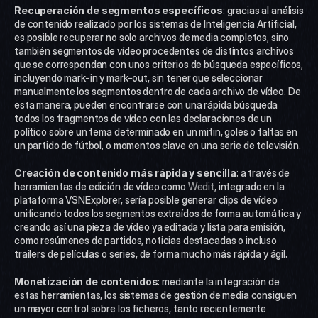
Recuperación de segmentos específicos
: gracias al análisis 
de contenido realizado por los sistemas de Inteligencia Artificial, 
es posible recuperar no solo archivos de media completos, sino 
también segmentos de vídeo procedentes de distintos archivos 
que se correspondan con unos criterios de búsqueda específicos, 
incluyendo mark-in y mark-out, sin tener que seleccionar 
manualmente los segmentos dentro de cada archivo de vídeo. De 
esta manera, pueden encontrarse con una rápida búsqueda 
todos los fragmentos de vídeo con las declaraciones de un 
político sobre un tema determinado en un mitin, goles o faltas en 
un partido de fútbol, o momentos clave en una serie de televisión. 
Creación de contenido más rápida y sencilla
: a través de 
herramientas de edición de vídeo como 
Wedit
, integrado en la 
plataforma VSNExplorer, sería posible generar clips de vídeo 
unificando todos los segmentos extraídos de forma automática y 
creando así una pieza de vídeo ya editada y lista para emisión, 
como resúmenes de partidos, noticias destacadas o incluso 
trailers de películas o series, de forma mucho más rápida y ágil. 
Monetización de contenidos
: mediante la integración de 
estas herramientas, los sistemas de gestión de media consiguen 
un mayor control sobre los ficheros, tanto recientemente 