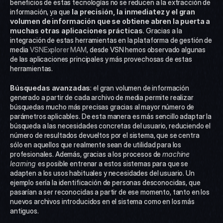
beneficios de estas tecnologías no se reducen a la extracción de 
información, ya que
 la precisión, la inmediatez y el gran 
volumen de información que se obtiene abren la puerta a 
muchas otras aplicaciones prácticas
. Gracias a la 
integración de estas herramientas en la plataforma de gestión de 
media 
VSNExplorer MAM
, desde VSN hemos observado algunas 
de las aplicaciones principales y más provechosas de estas 
herramientas. 
Búsquedas avanzadas
: el gran volumen de información 
generado a partir de cada archivo de media permite realizar 
búsquedas mucho más precisas gracias al mayor número de 
parámetros aplicables. De esta manera es más sencillo adaptar la 
búsqueda a las necesidades concretas del usuario, reduciendo el 
número de resultados devueltos por el sistema, que se centra 
sólo en aquellos que realmente sean de utilidad para los 
profesionales. Además, gracias a los procesos de 
machine 
learning 
es posible entrenar a estos sistemas para que se 
adapten a los usos habituales y necesidades del usuario. Un 
ejemplo sería la identificación de personas desconocidas, que 
pasarían a ser reconocidas a partir de ese momento, tanto en los 
nuevos archivos introducidos en el sistema como en los más 
antiguos. 