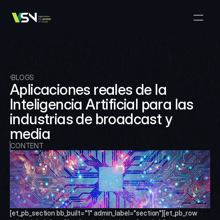
Solutions
Media & Business Management
Products
VSNExplorer + VSNArena
Customers
Orchestration & Distribution
VSN Explorer
Resources
VSNExplorer + VSNOne TV
BLOGS
Company
Media Production Workflow
Aplicaciones reales de la 
VSN Crea
VSNExplorer + Wedit
Select Language
Inteligencia Artificial para las 
TALK TO US
English
EN
Media Exchange
industrias de broadcast y 
VSNExplorer
VSN One TV
News & Live Entertainment
media
VSN NewsConnect + VSN AI
Smart Scheduling
VSN Arena
CONTENT
VSNExplorer + VSNCrea
VSN News Connect
VSN News Connect
[et_pb_section bb_built="1" admin_label="section"][et_pb_row 