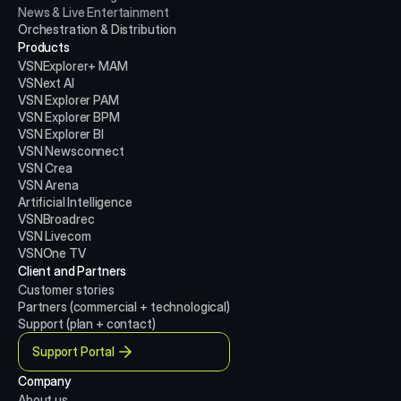
News & Live Entertainment
Orchestration & Distribution
Products
VSNExplorer+ MAM
VSNext AI
VSN Explorer PAM
VSN Explorer BPM
VSN Explorer BI
VSN Newsconnect
VSN Crea
VSN Arena
Artificial Intelligence
VSNBroadrec
VSN Livecom
VSNOne TV
Client and Partners
Customer stories
Partners (commercial + technological)
Support (plan + contact)
Support Portal
Company
About us