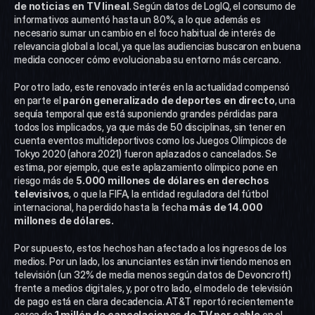
de noticias en TV lineal
. Según datos de LogIQ, el consumo de 
informativos aumentó hasta un 80%, a lo que además es 
necesario sumar un cambio en el foco habitual de interés de 
relevancia global a local, ya que las audiencias buscaron en buena 
medida conocer cómo evolucionaba su entorno más cercano.
Por otro lado, este renovado interés en la actualidad compensó 
en parte el 
parón generalizado de deportes en directo
, una 
sequía temporal que está suponiendo grandes pérdidas para 
todos los implicados, ya que más de 50 disciplinas, sin tener en 
cuenta eventos multideportivos como los Juegos Olímpicos de 
Tokyo 2020 (ahora 2021) fueron aplazados o cancelados. Se 
estima, por ejemplo, que este aplazamiento olímpico pone en 
riesgo más de 
5.000 millones de dólares en derechos 
televisivos
, o que la FIFA, la entidad reguladora del fútbol 
internacional, ha perdido hasta la fecha 
más de 14.000 
millones de dólares. 
Por supuesto, estos hechos han afectado a los ingresos de los 
medios. Por un lado, los anunciantes están invirtiendo menos en 
televisión (un 32% de media menos según datos de Devoncroft) 
frente a medios digitales, y, por otro lado, el modelo de televisión 
de pago está en clara decadencia. AT&T reportó recientemente 
cerca de 
1 millón de cancelaciones de TV por cable
 en el 