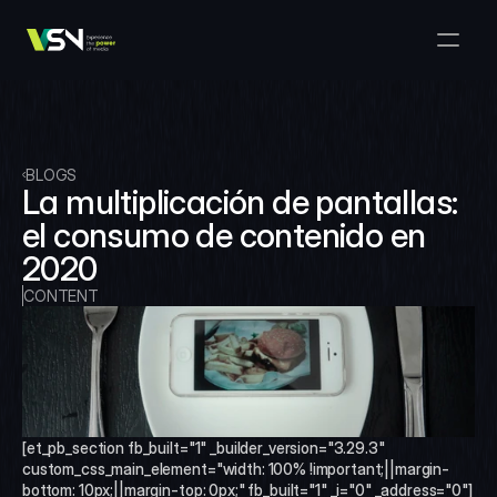
Solutions
Media & Business Management
Products
VSNExplorer + VSNArena
Customers
Orchestration & Distribution
VSN Explorer
Resources
VSNExplorer + VSNOne TV
BLOGS
Company
Media Production Workflow
La multiplicación de pantallas: 
VSN Crea
VSNExplorer + Wedit
Select Language
el consumo de contenido en 
TALK TO US
English
EN
Media Exchange
2020
VSNExplorer
VSN One TV
News & Live Entertainment
CONTENT
VSN NewsConnect + VSN AI
Smart Scheduling
VSN Arena
VSNExplorer + VSNCrea
VSN News Connect
[et_pb_section fb_built="1" _builder_version="3.29.3" 
VSN News Connect
custom_css_main_element="width: 100% !important;||margin-
bottom: 10px;||margin-top: 0px;" fb_built="1" _i="0" _address="0"]