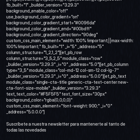
fb_built="1" _builder_version="3.29.3" 
background_enable_color="off" 
use_background_color_gradient="on" 
background_color_gradient_start="#0096da" 
background_color_gradient_end="#00bdff" 
background_color_gradient_direction="90deg" 
custom_css_main_element="width: 100% !important;||max-width: 
100% !important;" fb_built="1" _i="5" _address="5" 
column_structure="1_2,1_2"][et_pb_row 
column_structure="3_5,2_5" module_class="row" 
_builder_version="3.29.3" _i="0" _address="5.0"][et_pb_column 
type="3_5" module_class="col-md-12 col-sm-12 col-lg-7" 
_builder_version="3.29.3" _i="0" _address="5.0.0"][et_pb_text 
module_class="single-cta-title generic-cta-text-center new-
cta-font-size-mobile" _builder_version="3.29.3" 
text_text_color="#F5F5F5" text_font_size="30px" 
background_color="rgba(0,0,0,0)" 
custom_css_main_element="font-weight: 900;" _i="0" 
_address="5.0.0.0"]
Suscríbete a nuestra newsletter para mantenerte al tanto de 
todas las novedades