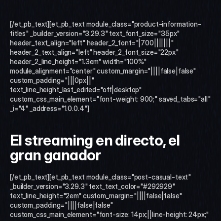
[/et_pb_text][et_pb_text module_class="product-information-
titles" _builder_version="3.29.3" text_font_size="35px" 
header_text_align="left" header_2_font="|700|||||||" 
header_2_text_align="left" header_2_font_size="22px" 
header_2_line_height="1.3em" width="100%" 
module_alignment="center" custom_margin="||||false|false" 
custom_padding="|||0px||" 
text_line_height_last_edited="off|desktop" 
custom_css_main_element="font-weight: 900;" saved_tabs="all" 
_i="4" _address="1.0.0.4"]
El streaming en directo, el 
gran ganador
[/et_pb_text][et_pb_text module_class="post-casual-text" 
_builder_version="3.29.3" text_text_color="#292929" 
text_line_height="2em" custom_margin="||||false|false" 
custom_padding="||||false|false" 
custom_css_main_element="font-size: 14px;||line-height: 24px;" 