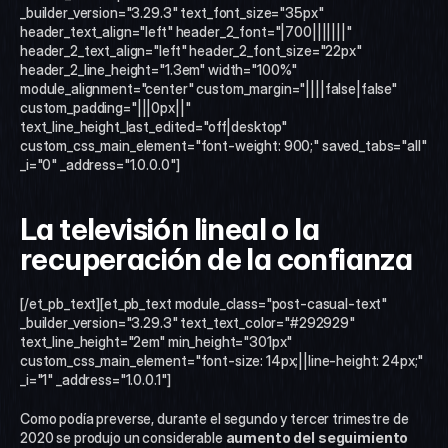
_builder_version="3.29.3" text_font_size="35px" 
header_text_align="left" header_2_font="|700|||||||" 
header_2_text_align="left" header_2_font_size="22px" 
header_2_line_height="1.3em" width="100%" 
module_alignment="center" custom_margin="||||false|false" 
custom_padding="|||0px||" 
text_line_height_last_edited="off|desktop" 
custom_css_main_element="font-weight: 900;" saved_tabs="all" 
_i="0" _address="1.0.0.0"]
La televisión lineal o la 
recuperación de la confianza 
[/et_pb_text][et_pb_text module_class="post-casual-text" 
_builder_version="3.29.3" text_text_color="#292929" 
text_line_height="2em" min_height="301px" 
custom_css_main_element="font-size: 14px;||line-height: 24px;" 
_i="1" _address="1.0.0.1"]
Como podía preverse, durante el segundo y tercer trimestre de 
2020 se produjo un considerable 
aumento del seguimiento 