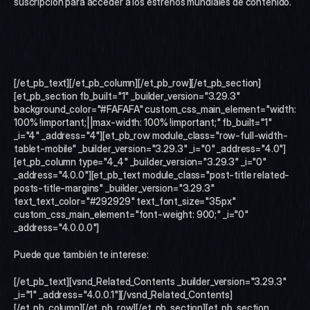
suscripción para acceder a los estrenos mundiales de contenido.  
[/et_pb_text][/et_pb_column][/et_pb_row][/et_pb_section]
[et_pb_section fb_built="1" _builder_version="3.29.3" 
background_color="#FAFAFA" custom_css_main_element="width: 
100% !important;||max-width: 100% !important;" fb_built="1" 
_i="4" _address="4"][et_pb_row module_class="row-full-width-
tablet-mobile" _builder_version="3.29.3" _i="0" _address="4.0"]
[et_pb_column type="4_4" _builder_version="3.29.3" _i="0" 
_address="4.0.0"][et_pb_text module_class="post-title related-
posts-title-margins" _builder_version="3.29.3" 
text_text_color="#292929" text_font_size="35px" 
custom_css_main_element="font-weight: 900;" _i="0" 
_address="4.0.0.0"]
Puede que también te interese:
[/et_pb_text][vsnd_Related_Contents _builder_version="3.29.3" 
_i="1" _address="4.0.0.1"][/vsnd_Related_Contents]
[/et_pb_column][/et_pb_row][/et_pb_section][et_pb_section 