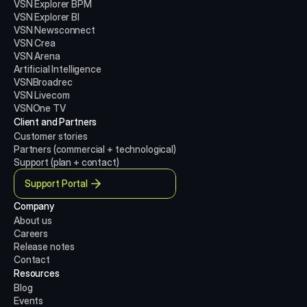
VSN Explorer BPM
VSN Explorer BI
VSN Newsconnect
VSN Crea
VSN Arena
Artificial Intelligence
VSNBroadrec
VSN Livecom
VSNOne TV
Client and Partners
Customer stories
Partners (commercial + technological)
Support (plan + contact)
Support Portal
Company
About us
Careers
Release notes
Contact
Resources
Blog
Events