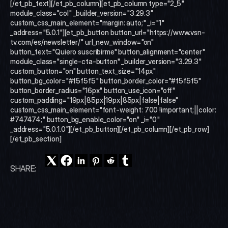
[/et_pb_text][/et_pb_column][et_pb_column type="2_5" 
module_class="col" _builder_version="3.29.3" 
custom_css_main_element="margin: auto;" _i="1" 
_address="5.0.1"][et_pb_button button_url="https://www.vsn-
tv.com/es/newsletter/" url_new_window="on" 
button_text="Quiero suscribirme" button_alignment="center" 
module_class="single-cta-button" _builder_version="3.29.3" 
custom_button="on" button_text_size="14px" 
button_bg_color="#f5f5f5" button_border_color="#f5f5f5" 
button_border_radius="16px" button_use_icon="off" 
custom_padding="19px|85px|19px|85px|false|false" 
custom_css_main_element="font-weight: 700 !important;||color: 
#747474;" button_bg_enable_color="on" _i="0" 
_address="5.0.1.0"][/et_pb_button][/et_pb_column][/et_pb_row]
[/et_pb_section]
SHARE: