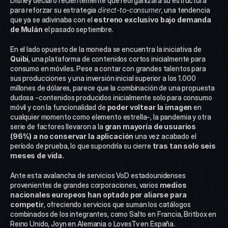
Disney declaró recientemente que reorganizará su estructura 
para reforzar su estrategia 
direct-to-consumer
, una tendencia 
que ya se adivinaba con el 
estreno exclusivo bajo demanda 
de Mulán
 el pasado septiembre.
En el lado opuesto de la moneda se encuentra la iniciativa de 
Quibi
, una plataforma de contenidos cortos inicialmente para 
consumo en móviles. Pese a contar con grandes talentos para 
sus producciones y una inversión inicial superior a los 1.000 
millones de dólares, parece que la combinación de una propuesta 
dudosa -contenidos producidos inicialmente solo para consumo 
móvil y con la funcionalidad de 
poder voltear la imagen
 en 
cualquier momento como elemento estrella-, la pandemia y otra 
serie de factores llevaron a la 
gran mayoría de usuarios 
(96%) a no conservar la aplicación
 una vez acabado el 
período de prueba, lo que supondría su cierre 
tras tan solo seis 
meses de vida.
Ante esta avalancha de servicios VoD estadounidenses 
provenientes de grandes corporaciones, varios 
medios 
nacionales europeos han optado por aliarse para 
competir
, ofreciendo servicios que suman los catálogos 
combinados de los integrantes, como Salto en Francia, Britbox en 
Reino Unido, Joyn en Alemania o LovesTv en España.