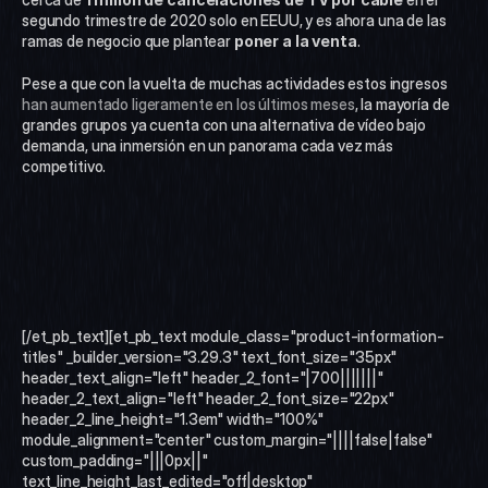
segundo trimestre de 2020 solo en EEUU, y es ahora una de las 
ramas de negocio que plantear 
poner a la venta
. 
Pese a que con la vuelta de muchas actividades estos ingresos
han aumentado ligeramente en los últimos meses
, la mayoría de 
grandes grupos ya cuenta con una alternativa de vídeo bajo 
demanda, una inmersión en un panorama cada vez más 
competitivo. 
[/et_pb_text][et_pb_text module_class="product-information-
titles" _builder_version="3.29.3" text_font_size="35px" 
header_text_align="left" header_2_font="|700|||||||" 
header_2_text_align="left" header_2_font_size="22px" 
header_2_line_height="1.3em" width="100%" 
module_alignment="center" custom_margin="||||false|false" 
custom_padding="|||0px||" 
text_line_height_last_edited="off|desktop" 