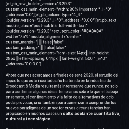
[et_pb_row _builder_version="3.29.3" 
custom_css_main_element="width: 80% !important;" _i="0" 
_address="0.0"][et_pb_column type="4_4" 
_builder_version="3.29.3" _i="0" _address="0.0.0"][et_pb_text 
module_class="post-subtitle full-width-text" 
_builder_version="3.29.3" text_text_color="#3A3A3A" 
width="75%" module_alignment="center" 
custom_margin="||||false|false" 
custom_padding="||||false|false" 
custom_css_main_element="font-size: 14px;||line-height: 
28px;||letter-spacing: 0.14px;||font-weight: 500;" _i="0" 
_address="0.0.0.0"]
Ahora que nos acercamos a finales de este 2020, el estudio del 
impacto que este inusitado año ha tenido en la industria de 
Broadcast & Media resulta más interesante que nunca, no solo 
para 
confirmar algunas ideas tempranas
 sobre lo que el trabajo 
en remoto, el confinamiento y la falta de alternativas de ocio 
podía provocar, sino también para comenzar a comprender los 
nuevos paradigmas de un sector cuyas circunstancias han 
propiciado en muchos casos un 
salto adelante cuantitativo, 
cultural y tecnológico
.   