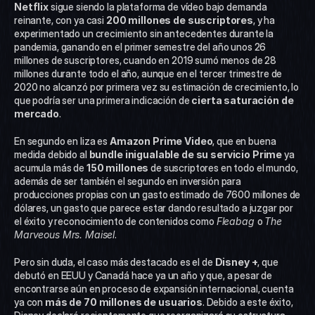
Netflix
 sigue siendo la plataforma de vídeo bajo demanda 
reinante, con ya casi 
200 millones de suscriptores
, y ha 
experimentado un crecimiento sin antecedentes durante la 
pandemia, ganando en el primer semestre del año unos 26 
millones de suscriptores, cuando en 2019 sumó menos de 28 
millones durante todo el año, aunque en el tercer trimestre de 
2020 no alcanzó por primera vez su estimación de crecimiento, lo 
que podría ser una primera indicación de 
cierta saturación de 
mercado
.
En segundo en liza es 
Amazon Prime Video
, que en buena 
medida debido al 
bundle inigualable de su servicio Prime
 ya 
acumula más de 
150 millones
 de suscriptores en todo el mundo, 
además de ser también el segundo en inversión para 
producciones propias con un gasto estimado de 7600 millones de 
dólares, un gasto que parece estar dando resultado a juzgar por 
el éxito y reconocimiento de contenidos como 
Fleabag 
o 
The 
Marveous Mrs. Maisel
.
Pero sin duda, el caso más destacado es el de 
Disney +
, que 
debutó en EEUU y Canadá hace ya un año y que, a pesar de 
encontrarse aún en proceso de expansión internacional, cuenta 
ya con 
más de 70 millones de usuarios
. Debido a este éxito, 