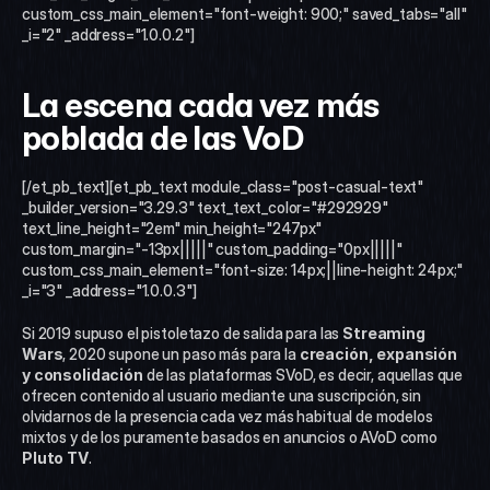
custom_css_main_element="font-weight: 900;" saved_tabs="all" 
_i="2" _address="1.0.0.2"]
La escena cada vez más 
poblada de las VoD 
[/et_pb_text][et_pb_text module_class="post-casual-text" 
_builder_version="3.29.3" text_text_color="#292929" 
text_line_height="2em" min_height="247px" 
custom_margin="-13px|||||" custom_padding="0px|||||" 
custom_css_main_element="font-size: 14px;||line-height: 24px;" 
_i="3" _address="1.0.0.3"]
Si 2019 supuso el pistoletazo de salida para las 
Streaming 
Wars
, 2020 supone un paso más para la 
creación, expansión 
y consolidación 
de las plataformas SVoD, es decir, aquellas que 
ofrecen contenido al usuario mediante una suscripción, sin 
olvidarnos de la presencia cada vez más habitual de modelos 
mixtos y de los puramente basados en anuncios o AVoD como 
Pluto TV
.