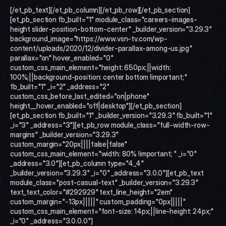
[/et_pb_text][/et_pb_column][/et_pb_row][/et_pb_section]
[et_pb_section fb_built="1" module_class="careers-images-
height slider-position-bottom-center" _builder_version="3.29.3" 
background_image="https://www.vsn-tv.com/wp-
content/uploads/2020/12/divider-parallax-among-us.jpg" 
parallax="on" hover_enabled="0" 
custom_css_main_element="height: 650px;||width: 
100%;||background-position: center bottom !important;" 
fb_built="1" _i="2" _address="2" 
custom_css_before_last_edited="on|phone" 
height__hover_enabled="off|desktop"][/et_pb_section]
[et_pb_section fb_built="1" _builder_version="3.29.3" fb_built="1" 
_i="3" _address="3"][et_pb_row module_class="full-width-row-
margins" _builder_version="3.29.3" 
custom_margin="20px||||false|false" 
custom_css_main_element="width: 80% !important; " _i="0" 
_address="3.0"][et_pb_column type="4_4" 
_builder_version="3.29.3" _i="0" _address="3.0.0"][et_pb_text 
module_class="post-casual-text" _builder_version="3.29.3" 
text_text_color="#292929" text_line_height="2em" 
custom_margin="-13px|||||" custom_padding="0px|||||" 
custom_css_main_element="font-size: 14px;||line-height: 24px;" 
_i="0" _address="3.0.0.0"]