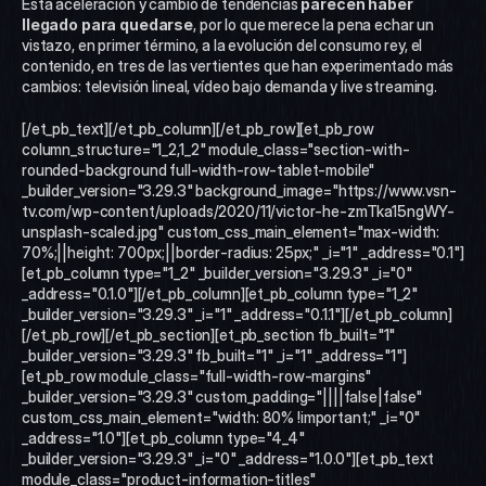
Esta aceleración y cambio de tendencias 
parecen haber 
llegado para quedarse
, por lo que merece la pena echar un 
vistazo, en primer término, a la evolución del consumo rey, el 
contenido, en tres de las vertientes que han experimentado más 
cambios: televisión lineal, vídeo bajo demanda y live streaming.
[/et_pb_text][/et_pb_column][/et_pb_row][et_pb_row 
column_structure="1_2,1_2" module_class="section-with-
rounded-background full-width-row-tablet-mobile" 
_builder_version="3.29.3" background_image="https://www.vsn-
tv.com/wp-content/uploads/2020/11/victor-he-zmTka15ngWY-
unsplash-scaled.jpg" custom_css_main_element="max-width: 
70%;||height: 700px;||border-radius: 25px;" _i="1" _address="0.1"]
[et_pb_column type="1_2" _builder_version="3.29.3" _i="0" 
_address="0.1.0"][/et_pb_column][et_pb_column type="1_2" 
_builder_version="3.29.3" _i="1" _address="0.1.1"][/et_pb_column]
[/et_pb_row][/et_pb_section][et_pb_section fb_built="1" 
_builder_version="3.29.3" fb_built="1" _i="1" _address="1"]
[et_pb_row module_class="full-width-row-margins" 
_builder_version="3.29.3" custom_padding="||||false|false" 
custom_css_main_element="width: 80% !important;" _i="0" 
_address="1.0"][et_pb_column type="4_4" 
_builder_version="3.29.3" _i="0" _address="1.0.0"][et_pb_text 
module_class="product-information-titles" 