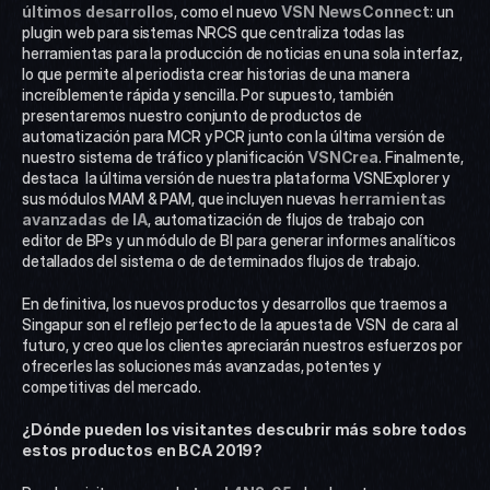
últimos desarrollos
, como el nuevo 
VSN NewsConnect
: un 
plugin web para sistemas NRCS que centraliza todas las 
herramientas para la producción de noticias en una sola interfaz, 
lo que permite al periodista crear historias de una manera 
increíblemente rápida y sencilla. Por supuesto, también 
presentaremos nuestro conjunto de productos de 
automatización para MCR y PCR junto con la última versión de 
nuestro sistema de tráfico y planificación 
VSNCrea
. Finalmente, 
destaca  la última versión de nuestra plataforma VSNExplorer y 
sus módulos MAM & PAM, que incluyen nuevas
 herramientas 
avanzadas de IA
, automatización de flujos de trabajo con 
editor de BPs y un módulo de BI para generar informes analíticos 
detallados del sistema o de determinados flujos de trabajo.
En definitiva, los nuevos productos y desarrollos que traemos a 
Singapur son el reflejo perfecto de la apuesta de VSN  de cara al 
futuro, y creo que los clientes apreciarán nuestros esfuerzos por 
ofrecerles las soluciones más avanzadas, potentes y 
competitivas del mercado.
¿Dónde pueden los visitantes descubrir más sobre todos 
estos productos en BCA 2019?