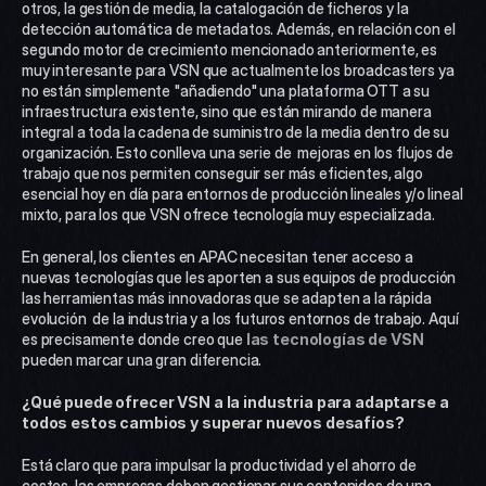
otros, la gestión de media, la catalogación de ficheros y la 
detección automática de metadatos. Además, en relación con el 
segundo motor de crecimiento mencionado anteriormente, es 
muy interesante para VSN que actualmente los broadcasters ya 
no están simplemente "añadiendo" una plataforma OTT a su 
infraestructura existente, sino que están mirando de manera 
integral a toda la cadena de suministro de la media dentro de su 
organización. Esto conlleva una serie de  mejoras en los flujos de 
trabajo que nos permiten conseguir ser más eficientes, algo 
esencial hoy en día para entornos de producción lineales y/o lineal 
mixto, para los que VSN ofrece tecnología muy especializada. 
En general, los clientes en APAC necesitan tener acceso a 
nuevas tecnologías que les aporten a sus equipos de producción 
las herramientas más innovadoras que se adapten a la rápida 
evolución  de la industria y a los futuros entornos de trabajo. Aquí 
es precisamente donde creo que 
las tecnologías de VSN 
pueden marcar una gran diferencia.
¿Qué puede ofrecer VSN a la industria para adaptarse a 
todos estos cambios y superar nuevos desafíos?
Está claro que para impulsar la productividad y el ahorro de 
costes, las empresas deben gestionar sus contenidos de una 