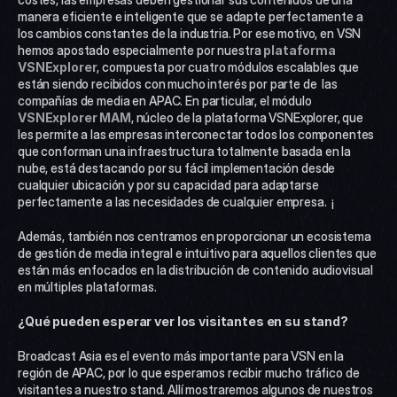
manera eficiente e inteligente que se adapte perfectamente a 
los cambios constantes de la industria. Por ese motivo, en VSN 
hemos apostado especialmente por nuestra 
plataforma 
VSNExplorer
, compuesta por cuatro módulos escalables que 
están siendo recibidos con mucho interés por parte de  las 
compañías de media en APAC. En particular, el módulo 
VSNExplorer MAM
, núcleo de la plataforma VSNExplorer, que 
les permite a las empresas interconectar todos los componentes 
que conforman una infraestructura totalmente basada en la 
nube, está destacando por su fácil implementación desde 
cualquier ubicación y por su capacidad para adaptarse 
perfectamente a las necesidades de cualquier empresa.  ¡
Además, también nos centramos en proporcionar un ecosistema 
de gestión de media integral e intuitivo para aquellos clientes que 
están más enfocados en la distribución de contenido audiovisual 
en múltiples plataformas.
¿Qué pueden esperar ver los visitantes en su stand?
Broadcast Asia es el evento más importante para VSN en la 
región de APAC, por lo que esperamos recibir mucho tráfico de 
visitantes a nuestro stand. Allí mostraremos algunos de nuestros 