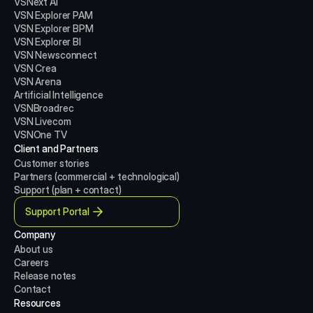
VSNext AI
VSN Explorer PAM
VSN Explorer BPM
VSN Explorer BI
VSN Newsconnect
VSN Crea
VSN Arena
Artificial Intelligence
VSNBroadrec
VSN Livecom
VSNOne TV
Client and Partners
Customer stories
Partners (commercial + technological)
Support (plan + contact)
Support Portal
Company
About us
Careers
Release notes
Contact
Resources