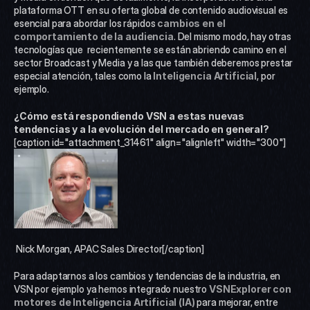
plataforma OTT en su oferta global de contenido audiovisual es 
esencial para abordar los rápidos 
cambios en el 
comportamiento de la audiencia
. Del mismo modo, hay otras 
tecnologías que  recientemente se están abriendo camino en el 
sector Broadcast y Media y a las que también deberemos prestar 
especial atención, tales como la 
Inteligencia Artificial
, por 
ejemplo.
¿Cómo está respondiendo VSN a estas nuevas 
tendencias y a la evolución del mercado en general?
[caption id="attachment_31461" align="alignleft" width="300"]
 Nick Morgan, APAC Sales Director[/caption] 
Para adaptarnos a los cambios y tendencias de la industria, en 
VSN por ejemplo ya hemos integrado nuestro 
VSNExplorer con 
motores de Inteligencia Artificial (IA)
 para mejorar, entre 