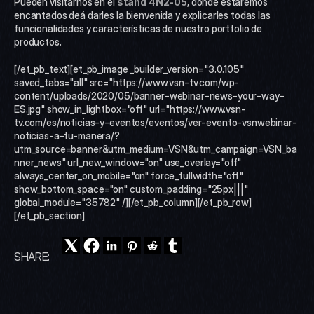
Pueden visitarnos en el 
stand 4N2-05
, donde estaremos 
encantados deá darles la bienvenida y explicarles todas las 
funcionalidades y características de nuestro portfolio de 
productos.
[/et_pb_text][et_pb_image _builder_version="3.0.105" 
saved_tabs="all" src="https://www.vsn-tv.com/wp-
content/uploads/2020/05/banner-webinar-news-your-way-
ES.jpg" show_in_lightbox="off" url="https://www.vsn-
tv.com/es/noticias-y-eventos/eventos/ver-evento-vsnwebinar-
noticias-a-tu-manera/?
utm_source=banner&utm_medium=VSN&utm_campaign=VSN_ba
nner_news" url_new_window="on" use_overlay="off" 
always_center_on_mobile="on" force_fullwidth="off" 
show_bottom_space="on" custom_padding="25px|||" 
global_module="35782" /][/et_pb_column][/et_pb_row]
[/et_pb_section]
SHARE: